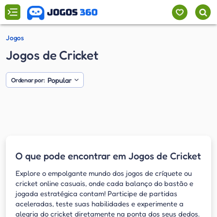
Jogos
Jogos de Cricket
Popular
Ordenar por:
O que pode encontrar em Jogos de Cricket
Explore o empolgante mundo dos jogos de críquete ou
cricket online casuais, onde cada balanço do bastão e
jogada estratégica contam! Participe de partidas
aceleradas, teste suas habilidades e experimente a
alegria do cricket diretamente na ponta dos seus dedos.