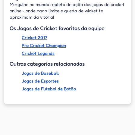
Mergulhe no mundo repleto de ação dos jogos de cricket
online - onde cada limite e queda de wicket te
aproximam da vitória!
Os Jogos de Cricket favoritos da equipe
Cricket 2017
Pro Cricket Champion
Cricket Legends
Outras categorias relacionadas
Jogos de Baseball
Jogos de Esportes
Jogos de Futebol de Botão