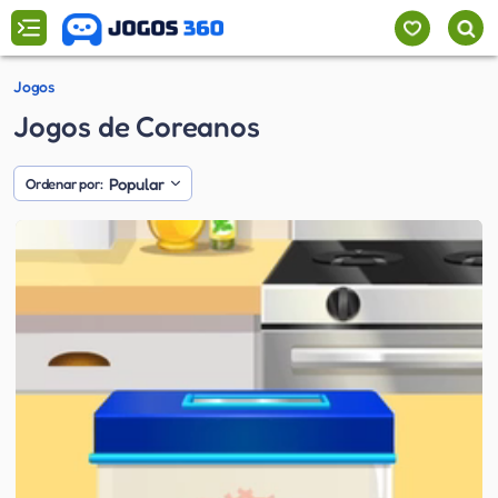
Jogos
Jogos de Coreanos
Popular
Ordenar por: