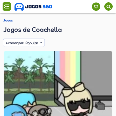
Jogos
Jogos de Coachella
Popular
Ordenar por: