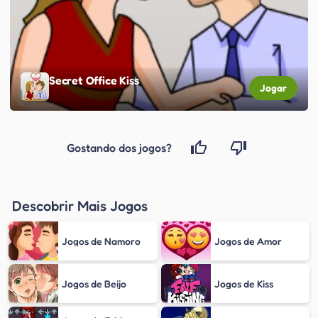
Secret Office Kiss
Jogar
Gostando dos jogos?
Descobrir Mais Jogos
Jogos de Namoro
Jogos de Amor
Jogos de Beijo
Jogos de Kiss