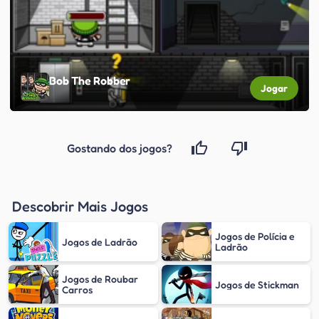
Bob The Robber
Jogar
Gostando dos jogos?
Descobrir Mais Jogos
Jogos de Polícia e
Jogos de Ladrão
Ladrão
Jogos de Roubar
Jogos de Stickman
Carros